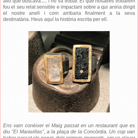
allò que buscava..... i ho va trobar. El que nosatres trobàrem
fou el seu relat sensible e impactant sobre a qui aniria dirigit
el nostre anell i com arribaria finalment a la seva
destinatària. Heus aquí la història escrita per ell.
Ens vam conèixer el Maig passat en un restaurant que es
diu "El Maravillas", a la plaça de la Concòrdia. Un cop van
haber passat els nervis dels primers moments, em va clavar