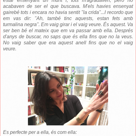
estar ensenyant un munt i, tots m'agradaven, però no
acabaven de ser el que buscava. M'els havies ensenyat
gairebé tots i encara no havia sentit "la crida"...I recordo que
em vas dir: "Ah, també tinc aquests, estan fets amb
turmalina negra". Em vaig girar i el vaig veure. És aquest. Va
ser ben bé el mateix que em va passar amb ella. Després
d'anys de buscar, no saps que és ella fins que no la veus.
No vaig saber que era aquest anell fins que no el vaig
veure.
Es perfecte per a ella, és com ella: