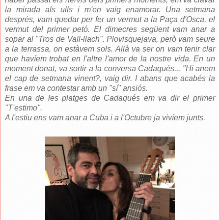
la mirada als ulls i m'en vaig enamorar. Una setmana
després, vam quedar per fer un vermut a la Paça d'Osca, el
vermut del primer petó. El dimecres següent vam anar a
sopar al "Tros de Vall-llach". Plovisquejava, però vam seure
a la terrassa, on estàvem sols. Allà va ser on vam tenir clar
que havíem trobat en l'altre l'amor de la nostre vida. En un
moment donat, va sortir a la conversa Cadaqués... "Hi anem
el cap de setmana vinent?, vaig dir. I abans que acabés la
frase em va contestar amb un "sí" ansiós.
En una de les platges de Cadaqués em va dir el primer
"T'estimo".
A l'estiu ens vam anar a Cuba i a l'Octubre ja vivíem junts.