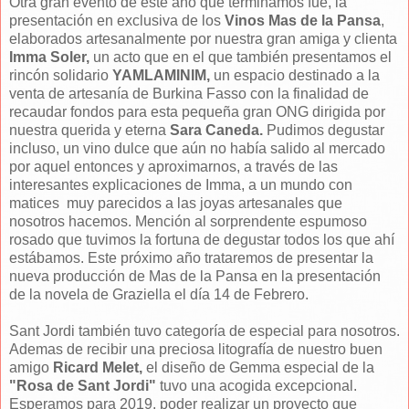
Otra gran evento de este año que terminamos fue, la
presentación en exclusiva de los
Vinos Mas de la Pansa
,
elaborados artesanalmente por nuestra gran amiga y clienta
Imma Soler,
un acto que en el que también presentamos el
rincón solidario
YAMLAMINIM,
un espacio destinado a la
venta de artesanía de Burkina Fasso con la finalidad de
recaudar fondos para esta pequeña gran ONG dirigida por
nuestra querida y eterna
Sara Caneda.
Pudimos degustar
incluso, un vino dulce que aún no había salido al mercado
por aquel entonces y aproximarnos, a través de las
interesantes explicaciones de Imma, a un mundo con
matices muy parecidos a las joyas artesanales que
nosotros hacemos. Mención al sorprendente espumoso
rosado que tuvimos la fortuna de degustar todos los que ahí
estábamos. Este próximo año trataremos de presentar la
nueva producción de Mas de la Pansa en la presentación
de la novela de Graziella el día 14 de Febrero.
Sant Jordi también tuvo categoría de especial para nosotros.
Ademas de recibir una preciosa litografía de nuestro buen
amigo
Ricard Melet,
el diseño de Gemma especial de la
"Rosa de Sant Jordi"
tuvo una acogida excepcional.
Esperamos para 2019, poder realizar un proyecto que