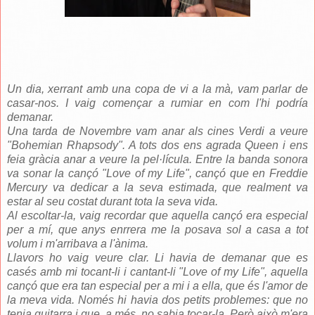
Un dia, xerrant amb una copa de vi a la mà, vam parlar de
casar-nos. I vaig començar a rumiar en com l'hi podría
demanar.
Una tarda de Novembre vam anar als cines Verdi a veure
"Bohemian Rhapsody". A tots dos ens agrada Queen i ens
feia gràcia anar a veure la pel·lícula. Entre la banda sonora
va sonar la cançó "Love of my Life", cançó que en Freddie
Mercury va dedicar a la seva estimada, que realment va
estar al seu costat durant tota la seva vida.
Al escoltar-la, vaig recordar que aquella cançó era especial
per a mí, que anys enrrera me la posava sol a casa a tot
volum i m'arribava a l'ànima.
Llavors ho vaig veure clar. Li havia de demanar que es
casés amb mi tocant-li i cantant-li "Love of my Life", aquella
cançó que era tan especial per a mi i a ella, que és l'amor de
la meva vida. Només hi havia dos petits problemes: que no
tenia guitarra i que, a més, no sabia tocar-la. Però això m'era