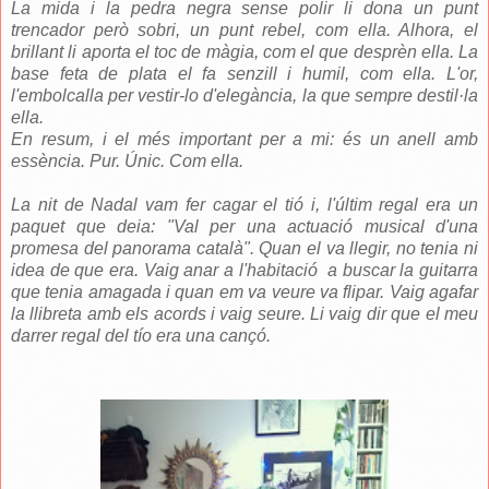
La mida i la pedra negra sense polir li dona un punt
trencador però sobri, un punt rebel, com ella. Alhora, el
brillant li aporta el toc de màgia, com el que desprèn ella. La
base feta de plata el fa senzill i humil, com ella. L'or,
l'embolcalla per vestir-lo d'elegància, la que sempre destil·la
ella.
En resum, i el més important per a mi: és un anell amb
essència. Pur. Únic. Com ella.
La nit de Nadal vam fer cagar el tió i, l'últim regal era un
paquet que deia: "Val per una actuació musical d'una
promesa del panorama català". Quan el va llegir, no tenia ni
idea de que era. Vaig anar a l'habitació a buscar la guitarra
que tenia amagada i quan em va veure va flipar. Vaig agafar
la llibreta amb els acords i vaig seure. Li vaig dir que el meu
darrer regal del tío era una cançó.