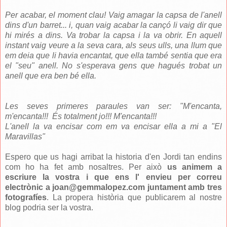
Per acabar, el moment clau! Vaig amagar la capsa de l'anell
dins d'un barret... i, quan vaig acabar la cançó li vaig dir que
hi mirés a dins. Va trobar la capsa i la va obrir. En aquell
instant vaig veure a la seva cara, als seus ulls, una llum que
em deia que li havia encantat, que ella també sentia que era
el "seu" anell. No s'esperava gens que hagués trobat un
anell que era ben bé ella.
Les seves primeres paraules van ser: "M'encanta,
m'encanta!!! És totalment jo!!! M'encanta!!!
L'anell la va encisar com em va encisar ella a mi a "El
Maravillas"
Espero que us hagi arribat la historia d'en Jordi tan endins
com ho ha fet amb nosaltres. Per això
us animem a
escriure la vostra i que ens l' envieu per correu
electrònic a joan@gemmalopez.com juntament amb tres
fotografíes
. La propera història que publicarem al nostre
blog podria ser la vostra.