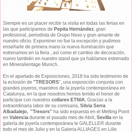
Siempre es un placer recibir la visita en todas las ferias en
las que participamos de
Pepita Hernández
, gran
profesional, periodista de Grupo Nexo y gran amante de
nuestro oficio. Expominer no fue la excepción y pudimos
enseñarle de primera mano la nueva iluminación que
estrenamos en la feria , así como el cambio de decoración,
nuevo también en nuestro stand que ya habíamos estrenado
en Mineralientage Munich.
En el apartado de Exposiciones, 2018 ha sido testimonio de
la eclosión de
"TRESORS
", una exposición conjunta con
grandes joyeros, maestros de la joyería contemporánea en
Catalunya, en la que nosotros hemos tenido el honor de
participar con nuestros
collares ETNIA.
Gracias a la
extraordinaria labor de su comisaria,
Silvia Serra
Albadalejo, "Tresors"
ha sido expuesta en el Melting Point
en
Valencia
durante el pasado mes de Abril,
Sevilla
en la
galería de joyería contemporánea le GALELLER durante
todo el mes de Julio y en la Galeria ALLIAGES en Lille