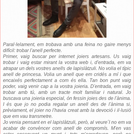
Paral·lelament, em trobava amb una feina no gaire menys
difícil: trobar l'anell perfecte.
Primer, vaig buscar per internet joiers artesans. Us vaig
trobar i vaig estar mirant la vostra web i, d'entrada, em va
atrapar un dels vostres anells de lapislàtzuli. No volia el típic
anell de princesa. Volia un anell que em cridés a mí i que
encaixés perfectament a com és ella. Tan bon punt vaig
poder, vaig venir cap a la vostra joieria. D'entrada, em vaig
trobar amb tú, amb un tracte molt familiar i natural. Jo
buscava una joieria especial, ón fessin joies des de l'ànima.
I és que jo no podia regalar un anell des de l'ànima si,
prèviament, el joier no l'havia creat amb la devoció i il·lusió
que em vau transmetre.
Jo venia pensant en el lapislàtzuli, però, al veure´l no em va
acabar de convèncer com anell de compromís. M'en vas