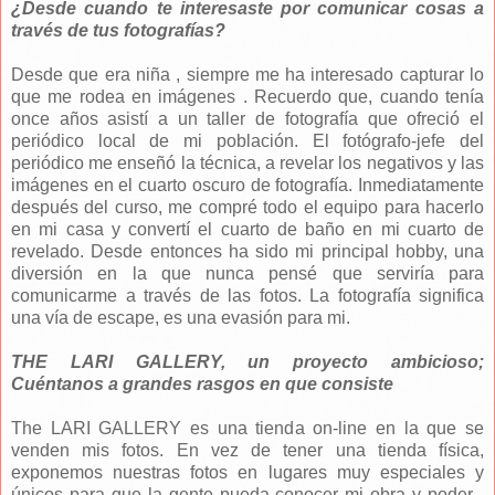
¿Desde cuando te interesaste por comunicar cosas a
través de tus fotografías?
Desde que era niña , siempre me ha interesado capturar lo
que me rodea en imágenes . Recuerdo que, cuando tenía
once años asistí a un taller de fotografía que ofreció el
periódico local de mi población. El fotógrafo-jefe del
periódico me enseñó la técnica, a revelar los negativos y las
imágenes en el cuarto oscuro de fotografía. Inmediatamente
después del curso, me compré todo el equipo para hacerlo
en mi casa y convertí el cuarto de baño en mi cuarto de
revelado. Desde entonces ha sido mi principal hobby, una
diversión en la que nunca pensé que serviría para
comunicarme a través de las fotos. La fotografía significa
una vía de escape, es una evasión para mi.
THE LARI GALLERY, un proyecto ambicioso;
Cuéntanos a grandes rasgos en que consiste
The LARI GALLERY es una tienda on-line en la que se
venden mis fotos. En vez de tener una tienda física,
exponemos nuestras fotos en lugares muy especiales y
únicos para que la gente pueda conocer mi obra y poder ,