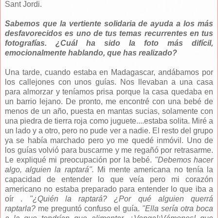
Sant Jordi.
Sabemos que la vertiente solidaria de ayuda a los más
desfavorecidos es uno de tus temas recurrentes en tus
fotografías. ¿Cuál ha sido la foto más difícil,
emocionalmente hablando, que has realizado?
Una tarde, cuando estaba en Madagascar, andábamos por
los callejones con unos guías. Nos llevaban a una casa
para almorzar y teníamos prisa porque la casa quedaba en
un barrio lejano. De pronto, me encontré con una bebé de
menos de un año, puesta en mantas sucias, solamente con
una piedra de tierra roja como juguete....estaba solita. Miré a
un lado y a otro, pero no pude ver a nadie. El resto del grupo
ya se había marchado pero yo me quedé inmóvil. Uno de
los guías volvió para buscarme y me regañó por retrasarme.
Le expliqué mi preocupación por la bebé.
"Debemos hacer
algo, alguien la raptará".
Mi mente americana no tenía la
capacidad de entender lo que veía pero mi corazón
americano no estaba preparado para entender lo que iba a
oír .
"¿Quién la raptará? ¿Por qué alguien querrá
raptarla?
me preguntó confuso el guía.
"Ella sería otra boca