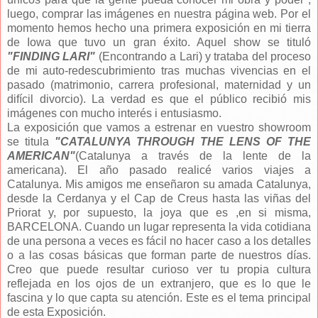
luego, comprar las imágenes en nuestra página web. Por el
momento hemos hecho una primera exposición en mi tierra
de Iowa que tuvo un gran éxito. Aquel show se tituló
"FINDING LARI"
(Encontrando a Lari) y trataba del proceso
de mi auto-redescubrimiento tras muchas vivencias en el
pasado (matrimonio, carrera profesional, maternidad y un
difícil divorcio). La verdad es que el público recibió mis
imágenes con mucho interés i entusiasmo.
La exposición que vamos a estrenar en vuestro showroom
se titula
"CATALUNYA THROUGH THE LENS OF THE
AMERICAN"
(Catalunya a través de la lente de la
americana). El año pasado realicé varios viajes a
Catalunya. Mis amigos me enseñaron su amada Catalunya,
desde la Cerdanya y el Cap de Creus hasta las viñas del
Priorat y, por supuesto, la joya que es ,en si misma,
BARCELONA. Cuando un lugar representa la vida cotidiana
de una persona a veces es fácil no hacer caso a los detalles
o a las cosas básicas que forman parte de nuestros días.
Creo que puede resultar curioso ver tu propia cultura
reflejada en los ojos de un extranjero, que es lo que le
fascina y lo que capta su atención. Este es el tema principal
de esta Exposición.